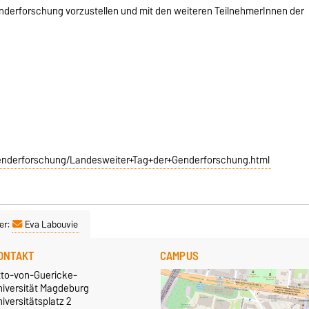
enderforschung vorzustellen und mit den weiteren TeilnehmerInnen der
enderforschung/Landesweiter+Tag+der+Genderforschung.html
er:
Eva Labouvie
ONTAKT
CAMPUS
tto-von-Guericke-
niversität Magdeburg
iversitätsplatz 2