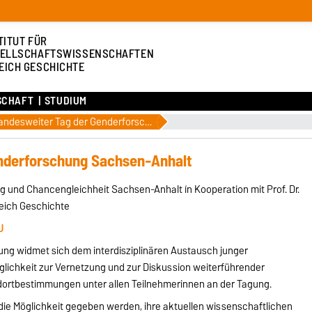
TITUT FÜR
ELLSCHAFTSWISSENSCHAFTEN
EICH GESCHICHTE
SCHAFT
STUDIUM
8. Landesweiter Tag der Genderforschung Sachsen-Anhalt
enderforschung Sachsen-Anhalt
g und Chancengleichheit Sachsen-Anhalt ín Kooperation mit Prof. Dr.
ereich Geschichte
U
ng widmet sich dem interdisziplinären Austausch junger
glichkeit zur Vernetzung und zur Diskussion weiterführender
ortbestimmungen unter allen Teilnehmerinnen an der Tagung.
ie Möglichkeit gegeben werden, ihre aktuellen wissenschaftlichen