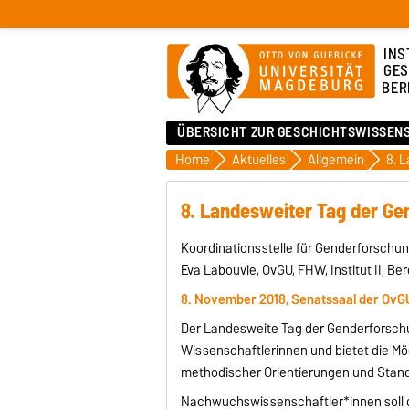
INS
GES
BER
ÜBERSICHT ZUR GESCHICHTSWISSEN
Home
Aktuelles
Allgemein
8. Landesweiter Tag der G
Koordinationsstelle für Genderforschun
Eva Labouvie, OvGU, FHW, Institut II, B
8. November 2018, Senatssaal der OvG
Der Landesweite Tag der Genderforschu
Wissenschaftlerinnen und bietet die Mö
methodischer Orientierungen und Stand
Nachwuchswissenschaftler*innen soll d