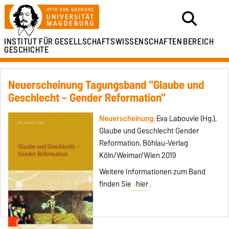
INSTITUT FÜR
GESELLSCHAFTSWISSENSCHAFTEN
BEREICH
GESCHICHTE
Neuerscheinung Tagungsband "Glaube und
Geschlecht - Gender Reformation"
Neuerscheinung:
Eva Labouvie (Hg.),
Glaube und Geschlecht Gender
Reformation, Böhlau-Verlag
Köln/Weimar/Wien 2019
Weitere Informationen zum Band
finden Sie
hier
.