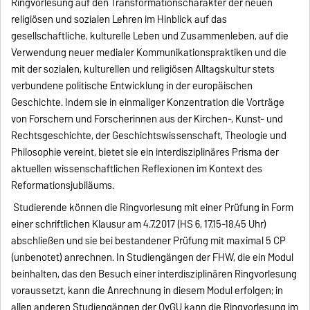
Ringvorlesung auf den Transformationscharakter der neuen
religiösen und sozialen Lehren im Hinblick auf das
gesellschaftliche, kulturelle Leben und Zusammenleben, auf die
Verwendung neuer medialer Kommunikationspraktiken und die
mit der sozialen, kulturellen und religiösen Alltagskultur stets
verbundene politische Entwicklung in der europäischen
Geschichte. Indem sie in einmaliger Konzentration die Vorträge
von Forschern und Forscherinnen aus der Kirchen-, Kunst- und
Rechtsgeschichte, der Geschichtswissenschaft, Theologie und
Philosophie vereint, bietet sie ein interdisziplinäres Prisma der
aktuellen wissenschaftlichen Reflexionen im Kontext des
Reformationsjubiläums.
Studierende können die Ringvorlesung mit einer Prüfung in Form
einer schriftlichen Klausur am 4.7.2017 (HS 6, 17.15-18.45 Uhr)
abschließen und sie bei bestandener Prüfung mit maximal 5 CP
(unbenotet) anrechnen. In Studiengängen der FHW, die ein Modul
beinhalten, das den Besuch einer interdisziplinären Ringvorlesung
voraussetzt, kann die Anrechnung in diesem Modul erfolgen; in
allen anderen Studiengängen der OvGU kann die Ringvorlesung im