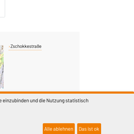
Zschokkestraße
e einzubinden und die Nutzung statistisch
DIESE SEITE
Permalink
Alle ablehnen
Das ist ok
lungen
Sitemap