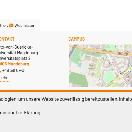
tner:
Webmaster
ONTAKT
CAMPUS
tto-von-Guericke-
niversität Magdeburg
iversitätsplatz 2
9106 Magdeburg
+49 391 67-01
mehr…
Größere Karte anzeigen
logien, um unsere Website zuverlässig bereitzustellen, Inhalt
enschutzerklärung
.
atenschutz
Barrierefreiheit
Cookie-Einstel