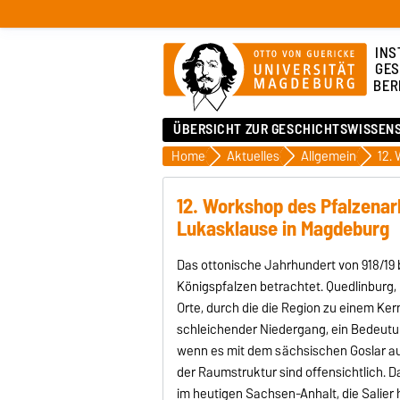
INS
GES
BER
ÜBERSICHT ZUR GESCHICHTSWISSEN
Home
Aktuelles
Allgemein
12.
12. Workshop des Pfalzenar
Lukasklause in Magdeburg
Das ottonische Jahrhundert von 918/19 
Königspfalzen betrachtet. Quedlinburg,
Orte, durch die die Region zu einem Ke
schleichender Niedergang, ein Bedeutu
wenn es mit dem sächsischen Goslar auc
der Raumstruktur sind offensichtlich. 
im heutigen Sachsen-Anhalt, die Salier