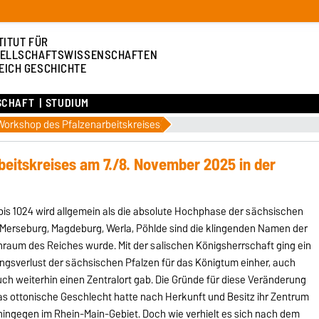
TITUT FÜR
ELLSCHAFTSWISSENSCHAFTEN
EICH GESCHICHTE
SCHAFT
STUDIUM
 Workshop des Pfalzenarbeitskreises
beitskreises am 7./8. November 2025 in der
bis 1024 wird allgemein als die absolute Hochphase der sächsischen
 Merseburg, Magdeburg, Werla, Pöhlde sind die klingenden Namen der
rnraum des Reiches wurde. Mit der salischen Königsherrschaft ging ein
ngsverlust der sächsischen Pfalzen für das Königtum einher, auch
h weiterhin einen Zentralort gab. Die Gründe für diese Veränderung
Das ottonische Geschlecht hatte nach Herkunft und Besitz ihr Zentrum
 hingegen im Rhein-Main-Gebiet. Doch wie verhielt es sich nach dem