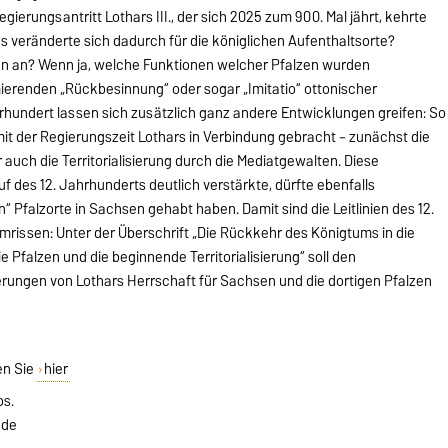
ierungsantritt Lothars III., der sich 2025 zum 900. Mal jährt, kehrte
s veränderte sich dadurch für die königlichen Aufenthaltsorte?
nen an? Wenn ja, welche Funktionen welcher Pfalzen wurden
mierenden „Rückbesinnung“ oder sogar „Imitatio“ ottonischer
hundert lassen sich zusätzlich ganz andere Entwicklungen greifen: So
 mit der Regierungszeit Lothars in Verbindung gebracht – zunächst die
 auch die Territorialisierung durch die Mediatgewalten. Diese
uf des 12. Jahrhunderts deutlich verstärkte, dürfte ebenfalls
“ Pfalzorte in Sachsen gehabt haben. Damit sind die Leitlinien des 12.
rissen: Unter der Überschrift „Die Rückkehr des Königtums in die
e Pfalzen und die beginnende Territorialisierung“ soll den
ungen von Lothars Herrschaft für Sachsen und die dortigen Pfalzen
en Sie
hier
os.
nde