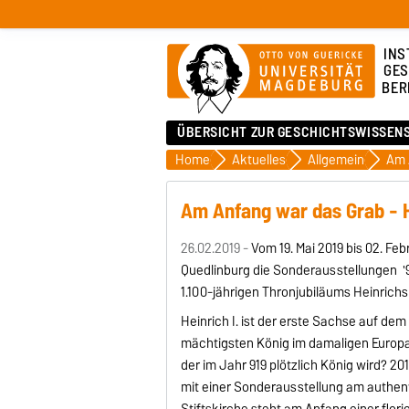
INS
GES
BER
ÜBERSICHT ZUR GESCHICHTSWISSEN
Home
Aktuelles
Allgemein
Am Anfang war das Grab - He
26.02.2019 -
Vom 19. Mai 2019 bis 02. Fe
Quedlinburg die Sonderausstellungen '9
1.100-jährigen Thronjubiläums Heinrichs I
Heinrich I. ist der erste Sachse auf dem
mächtigsten König im damaligen Europa 
der im Jahr 919 plötzlich König wird? 20
mit einer Sonderausstellung am authent
Stiftskirche steht am Anfang einer flori