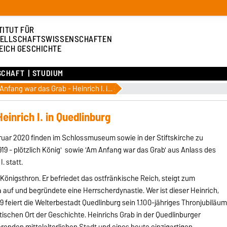
TITUT FÜR
ELLSCHAFTSWISSENSCHAFTEN
EICH GESCHICHTE
SCHAFT
STUDIUM
Am Anfang war das Grab - Heinrich I. in Quedlinburg
inrich I. in Quedlinburg
bruar 2020 finden im Schlossmuseum sowie in der Stiftskirche zu
19 - plötzlich König' sowie 'Am Anfang war das Grab' aus Anlass des
. statt.
 Königsthron. Er befriedet das ostfränkische Reich, steigt zum
auf und begründete eine Herrscherdynastie. Wer ist dieser Heinrich,
19 feiert die Welterbestadt Quedlinburg sein 1.100-jähriges Thronjubiläu
ischen Ort der Geschichte. Heinrichs Grab in der Quedlinburger
erenden mittelalterlichen Stadt und eines heute einzigartigen