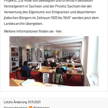
Projekts „Zur Rolle von beeidigten und öffentlich bestellten
Versteigerern in Sachsen und der Provinz Sachsen bei der
Verwertung des Eigentums von Emigranten und deportierten
jüdischen Bürgern im Zeitraum 1933 bis 1945“ werden jetzt dem
Landesarchiv übergeben.
Weitere Informationen finden sie
hier
.
Letzte Änderung: 01.11.2021
Ansprechpartner:
Webmaster