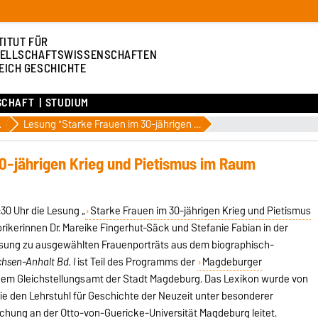
TITUT FÜR
ELLSCHAFTSWISSENSCHAFTEN
EICH GESCHICHTE
SCHAFT
STUDIUM
rschung
Lesung "Starke Frauen im 30-jährigen Krieg und Pietismus im Raum Sachsen-Anhalt"
0-jährigen Krieg und Pietismus im Raum
:30 Uhr die Lesung „
Starke Frauen im 30-jährigen Krieg und Pietismus
orikerinnen Dr. Mareike Fingerhut-Säck und Stefanie Fabian in der
Lesung zu ausgewählten Frauenporträts aus dem biographisch-
hsen-Anhalt Bd. I
ist Teil des Programms der
Magdeburger
dem Gleichstellungsamt der Stadt Magdeburg. Das Lexikon wurde von
die den Lehrstuhl für Geschichte der Neuzeit unter besonderer
chung an der Otto-von-Guericke-Universität Magdeburg leitet.