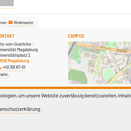
tner:
Webmaster
ONTAKT
CAMPUS
tto-von-Guericke-
niversität Magdeburg
iversitätsplatz 2
9106 Magdeburg
+49 391 67-01
mehr…
Größere Karte anzeigen
logien, um unsere Website zuverlässig bereitzustellen, Inhalt
enschutzerklärung
.
atenschutz
Barrierefreiheit
Cookie-Einstel