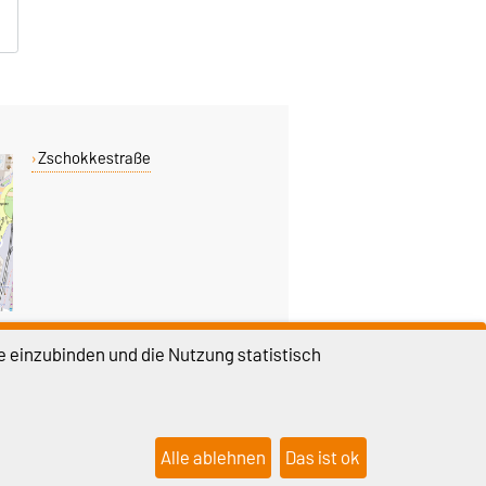
Zschokkestraße
e einzubinden und die Nutzung statistisch
DIESE SEITE
Permalink
Alle ablehnen
Das ist ok
lungen
Sitemap