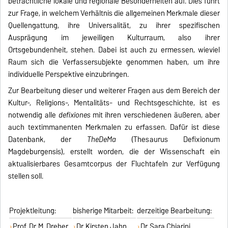
beträchtliche lokale und regionale Besonderheiten auf. Dies führt
zur Frage, in welchem Verhältnis die allgemeinen Merkmale dieser
Quellengattung, ihre Universalität, zu ihrer spezifischen
Ausprägung im jeweiligen Kulturraum, also ihrer
Ortsgebundenheit, stehen. Dabei ist auch zu ermessen, wieviel
Raum sich die Verfassersub­jekte genommen haben, um ihre
individuelle Perspektive einzubringen.
Zur Bearbeitung dieser und weiterer Fragen aus dem Bereich der
Kultur-, Religions-, Mentalitäts- und Rechtsgeschichte, ist es
notwendig alle
defixiones
mit ihren verschiedenen äußeren, aber
auch text­immanenten Merkmalen zu erfassen. Dafür ist diese
Datenbank, der
TheDeMa
(Thesaurus Defixionum
Magdeburgensis), erstellt worden, die der Wissenschaft ein
aktualisier­bares Gesamtcorpus der Fluchtafeln zur Verfügung
stellen soll.
Projektleitung:
bisherige Mitarbeit:
derzeitige Bearbeitung:
Prof. Dr. M. Dreher
Dr. Kirsten Jahn
Dr. Sara Chiarini