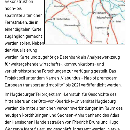
Rekonstruktion
hoch- bis
spätmittelalterlicher
Fernstraßen, die in
einer digitalen Karte
zugänglich gemacht
werden sollen. Neben
der Visualisierung
werden Karte und zugehörige Datenbank als Analysewerkzeug
für weitergehende wirtschafts-, kommunikations- und
verkehrshistorische Forschungen zur Verfügung gestellt. Das
Projekt soll unter dem Namen „Viabundus – Map of premodern
European transport and mobility“ bis 2021 veröffentlicht werden.
Im Magdeburger Teilprojekt am
Lehrstuhl für Geschichte des
Mittelalters an der Otto-von-Guericke-Universität Magdeburg
werden die mittelalterlichen Verkehrsverbindungen im Raum des
heutigen Nordthüringen und Sachsen-Anhalt anhand des Atlas
der Hansischen Handelsstraßen von Friedrich Bruns und Hugo
Weczerka identifiziert und geschärft. Ingesamt werden in etwa