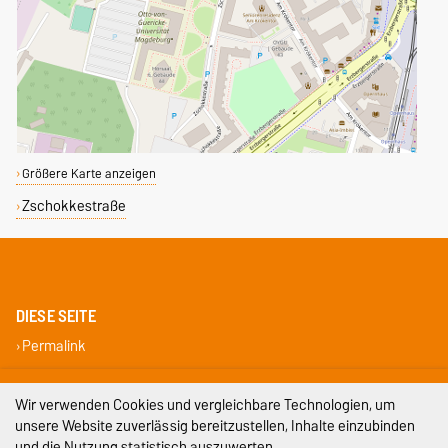
Größere Karte anzeigen
Zschokkestraße
DIESE SEITE
Permalink
Impressum
Wir verwenden Cookies und vergleichbare Technologien, um
unsere Website zuverlässig bereitzustellen, Inhalte einzubinden
Datenschutz
und die Nutzung statistisch auszuwerten.