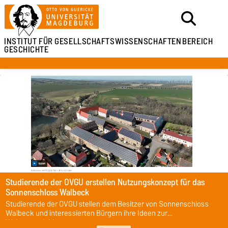
INSTITUT FÜR
GESELLSCHAFTSWISSENSCHAFTEN
BEREICH
GESCHICHTE
Studierende der OVGU erstellen Nutzungskonzept für das
Sonnenschloss Walbeck
Studierende der OVGU stellen dem Besitzer von Sonnenschloss
Walbeck und interessierten Bürgern ihre Ideen zur
Weiterentwicklung vor.