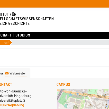
TITUT FÜR
ELLSCHAFTSWISSENSCHAFTEN
EICH GESCHICHTE
SCHAFT
STUDIUM
dInnen
ner:
Webmaster
ONTAKT
CAMPUS
tto-von-Guericke-
niversität Magdeburg
iversitätsplatz 2
9106 Magdeburg