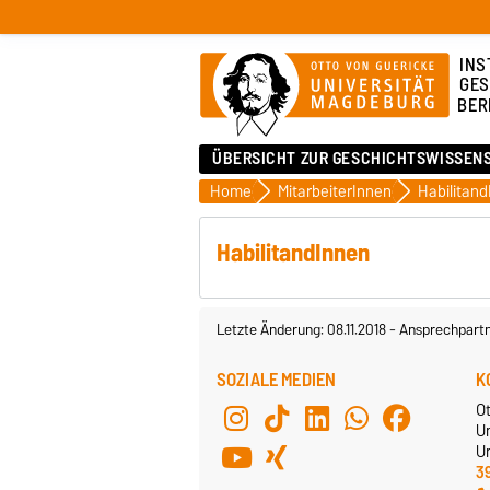
INS
GES
BER
ÜBERSICHT ZUR GESCHICHTSWISSEN
Home
MitarbeiterInnen
Habilitan
HabilitandInnen
Letzte Änderung: 08.11.2018
-
Ansprechpart
SOZIALE MEDIEN
K
O
U
Un
3