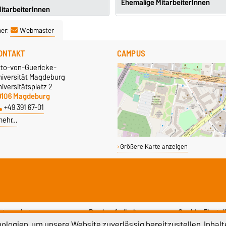
Ehemalige MitarbeiterInnen
itarbeiterInnen
ner:
Webmaster
ONTAKT
CAMPUS
tto-von-Guericke-
niversität Magdeburg
iversitätsplatz 2
9106 Magdeburg
+49 391 67-01
mehr…
Größere Karte anzeigen
atenschutz
Barrierefreiheit
Cookie-Einstel
logien, um unsere Website zuverlässig bereitzustellen, Inhalt