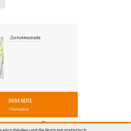
Zschokkestraße
DIESE SEITE
Permalink
lungen
Sitemap
e einzubinden und die Nutzung statistisch