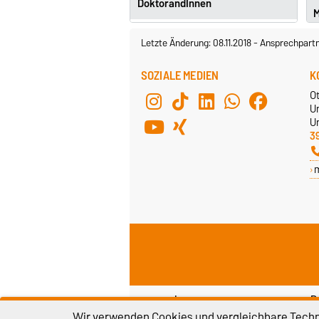
DoktorandInnen
M
Letzte Änderung: 08.11.2018
-
Ansprechpart
SOZIALE MEDIEN
K
O
U
Un
3
Impressum
D
Wir verwenden Cookies und vergleichbare Techno