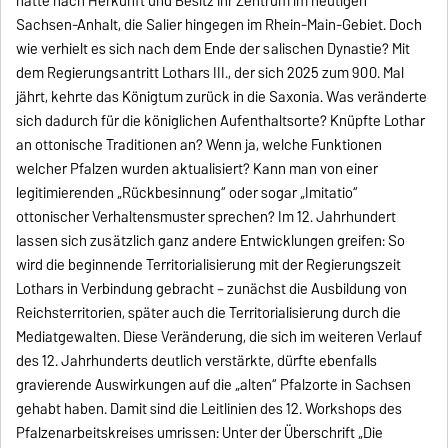
hatte nach Herkunft und Besitz ihr Zentrum im heutigen
Sachsen-Anhalt, die Salier hingegen im Rhein-Main-Gebiet. Doch
wie verhielt es sich nach dem Ende der salischen Dynastie? Mit
dem Regierungsantritt Lothars III., der sich 2025 zum 900. Mal
jährt, kehrte das Königtum zurück in die Saxonia. Was veränderte
sich dadurch für die königlichen Aufenthaltsorte? Knüpfte Lothar
an ottonische Traditionen an? Wenn ja, welche Funktionen
welcher Pfalzen wurden aktualisiert? Kann man von einer
legitimierenden „Rückbesinnung“ oder sogar „Imitatio“
ottonischer Verhaltensmuster sprechen? Im 12. Jahrhundert
lassen sich zusätzlich ganz andere Entwicklungen greifen: So
wird die beginnende Territorialisierung mit der Regierungszeit
Lothars in Verbindung gebracht – zunächst die Ausbildung von
Reichsterritorien, später auch die Territorialisierung durch die
Mediatgewalten. Diese Veränderung, die sich im weiteren Verlauf
des 12. Jahrhunderts deutlich verstärkte, dürfte ebenfalls
gravierende Auswirkungen auf die „alten“ Pfalzorte in Sachsen
gehabt haben. Damit sind die Leitlinien des 12. Workshops des
Pfalzenarbeitskreises umrissen: Unter der Überschrift „Die