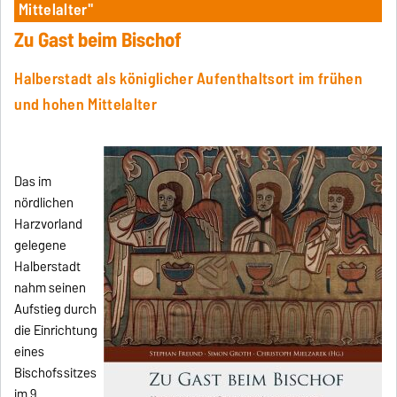
Mittelalter"
Zu Gast beim Bischof
Halberstadt als königlicher Aufenthaltsort im frühen
und hohen Mittelalter
Das im
nördlichen
Harzvorland
gelegene
Halberstadt
nahm seinen
Aufstieg durch
die Einrichtung
eines
Bischofssitzes
im 9.