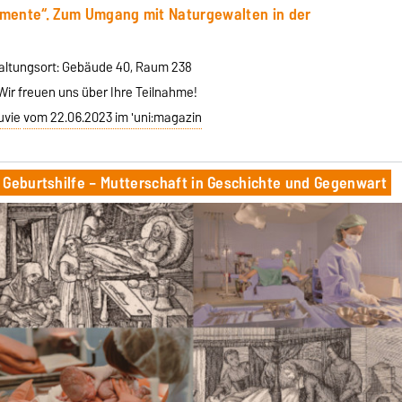
lemente“. Zum Umgang mit Naturgewalten in der
taltungsort: Gebäude 40, Raum 238
Wir freuen uns über Ihre Teilnahme!
uvie
vom 22.06.2023 im 'uni:magazin
 Geburtshilfe – Mutterschaft in Geschichte und Gegenwart