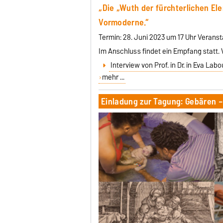
„Die „Wuth der fürchterlichen E
Vormoderne.“
Termin: 28. Juni 2023 um 17 Uhr Verans
Im Anschluss findet ein Empfang statt. 
Interview von Prof. in Dr. in Eva Labo
mehr ...
Einladung zur Tagung: Gebären –