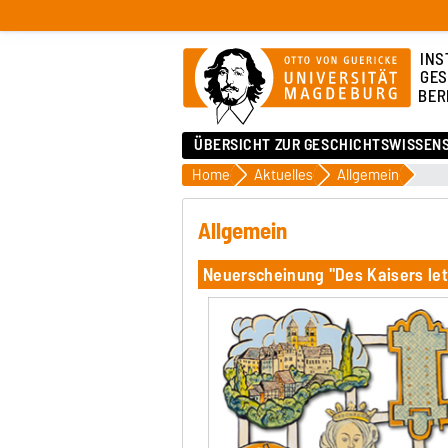
INS
GES
BER
ÜBERSICHT ZUR GESCHICHTSWISSEN
Home
Aktuelles
Allgemein
Allgemein
Neuerscheinung "Des Kaisers let