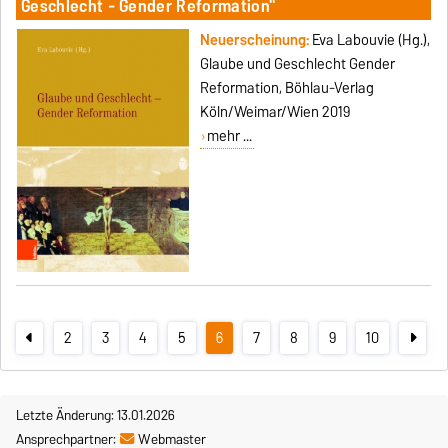
Geschlecht - Gender Reformation"
Neuerscheinung:
Eva Labouvie (Hg.),
Glaube und Geschlecht Gender
Reformation, Böhlau-Verlag
Köln/Weimar/Wien 2019
mehr ...
2
3
4
5
6
7
8
9
10
Letzte Änderung: 13.01.2026
Ansprechpartner:
Webmaster