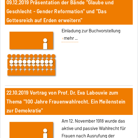
09.12.2019 Präsentation der Bände "Glaube und
Geschlecht - Gender Reformation" und "Das
Gottesreich auf Erden erweitern"
Einladung zur Buchvorstellung
mehr ...
22.10.2019 Vortrag von Prof. Dr. Eva Labouvie zum
Thema "100 Jahre Frauenwahlrecht. Ein Meilenstein
zur Demokratie"
Am 12. November 1918 wurde das
aktive und passive Wahlrecht für
Frauen nach Ausrufung der